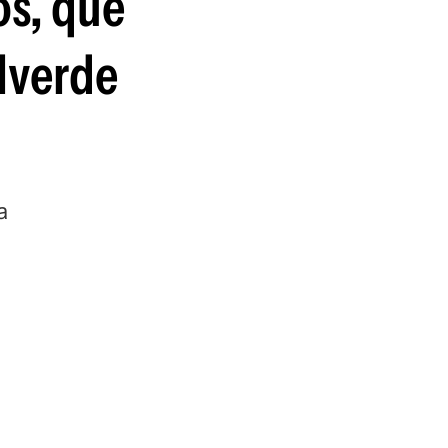
os, que
guenos en:
alverde
a