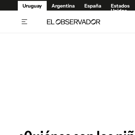
Uruguay
Argentina
España
Estados
Unidos
Home
Juegos 
Referí
Rugby
Fútbol
Básque
Mundial 2026
Tenis
Resultados Deportivos
Runnin
Fútbol internacional
Polidep
Copa Libertadores
Motor