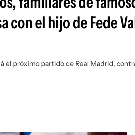
os, familiares de famos
Si
a con el hijo de Fede V
rá el próximo partido de Real Madrid, contr