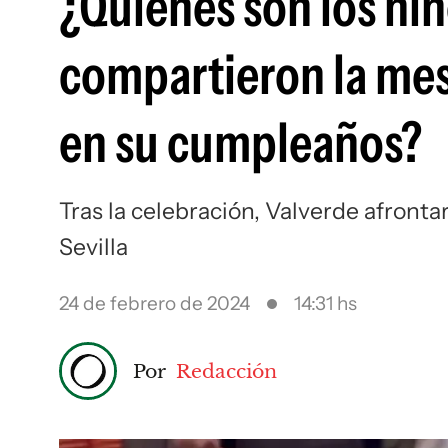
¿Quiénes son los niñ
compartieron la mes
en su cumpleaños?
Tras la celebración, Valverde afronta
Sevilla
24 de febrero de 2024
14:31 hs
Por
Redacción