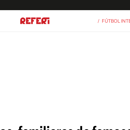
/
FÚTBOL IN
Olímpicos
S
tbol
g
ortivo