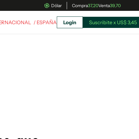
Dólar
Compra
37,20
Venta
39,70
TERNACIONAL
/ ESPAÑA
Login
Suscribite x US$ 3,45
uscríbete ahora a El Observador y elegí hasta
donde llegar.
Suscribite x US$ 3,45