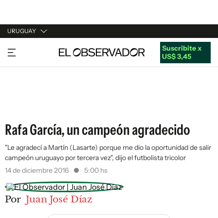
URUGUAY
Suscribite x
URUGUAY
US$ 3,45
ARGENTINA
ESPAÑA
ESTADOS UNIDOS
Rafa García, un campeón agradecido
"Le agradecí a Martín (Lasarte) porque me dio la oportunidad de salir
campeón uruguayo por tercera vez", dijo el futbolista tricolor
14 de diciembre 2016
5:00 hs
Por
Juan José Díaz