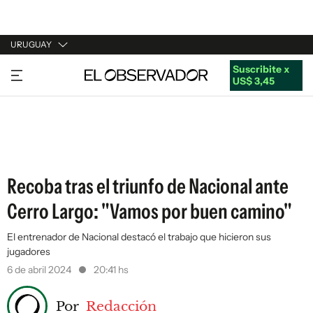
URUGUAY
Suscribite x
URUGUAY
US$ 3,45
ARGENTINA
ESPAÑA
ESTADOS UNIDOS
Recoba tras el triunfo de Nacional ante
Cerro Largo: "Vamos por buen camino"
El entrenador de Nacional destacó el trabajo que hicieron sus
jugadores
6 de abril 2024
20:41 hs
Por
Redacción