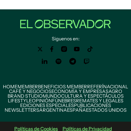
Siguenos en:
HOME
MEMBER
BENEFICIOS MEMBER
REFERÍ
NACIONAL
CAFÉ Y NEGOCIOS
ECONOMÍA Y EMPRESAS
AGRO
BRAND STUDIO
MUNDO
CULTURA Y ESPECTÁCULOS
LIFESTYLE
OPINIÓN
FÚNEBRES
REMATES Y LEGALES
EDICIONES ESPECIALES
PUBLICACIONES
NEWSLETTERS
ARGENTINA
ESPAÑA
ESTADOS UNIDOS
Políticas de Cookies
Políticas de Privacidad