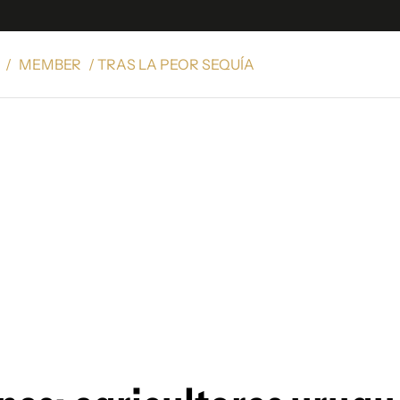
/
MEMBER
/ TRAS LA PEOR SEQUÍA
e
S
n
es
Siguenos en:
 y Legales
es especiales
ciones
ters
ina
 Unidos