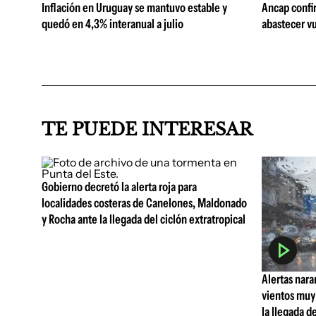
Inflación en Uruguay se mantuvo estable y
Ancap confi
quedó en 4,3% interanual a julio
abastecer vu
TE PUEDE INTERESAR
Gobierno decretó la alerta roja para
localidades costeras de Canelones, Maldonado
y Rocha ante la llegada del ciclón extratropical
Alertas nara
vientos muy 
la llegada d