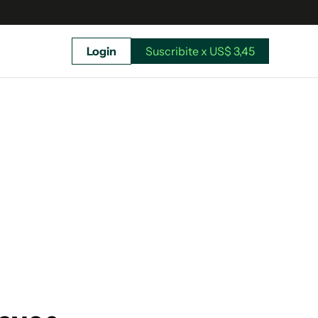
Login
Suscribite x US$ 3,45
uscríbete ahora a El Observador y elegí hasta
donde llegar.
Suscribite x US$ 3,45