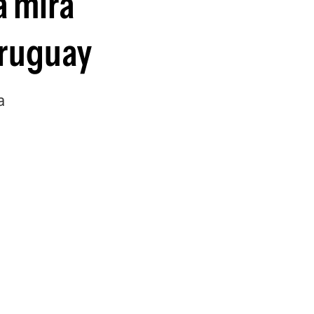
a mira
Uruguay
a