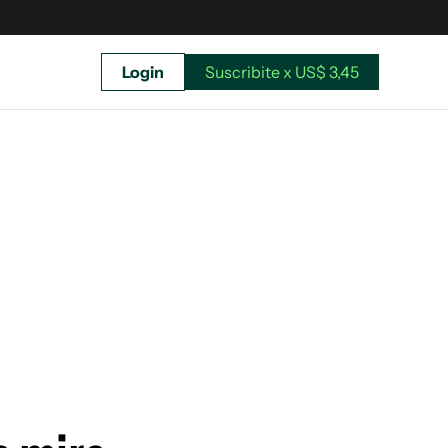
Login
Suscribite x US$ 3,45
uscríbete ahora a El Observador y elegí hasta
donde llegar.
Suscribite x US$ 3,45