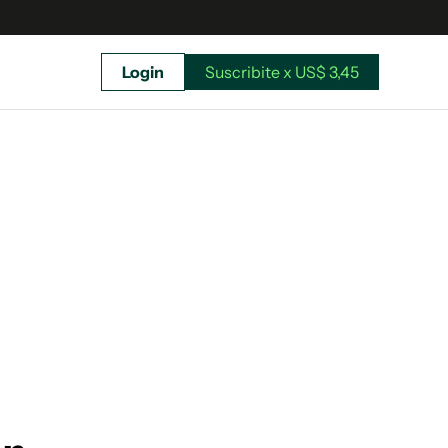
Login
Suscribite x US$ 3,45
uscríbete ahora a El Observador y elegí hasta
donde llegar.
Suscribite x US$ 3,45