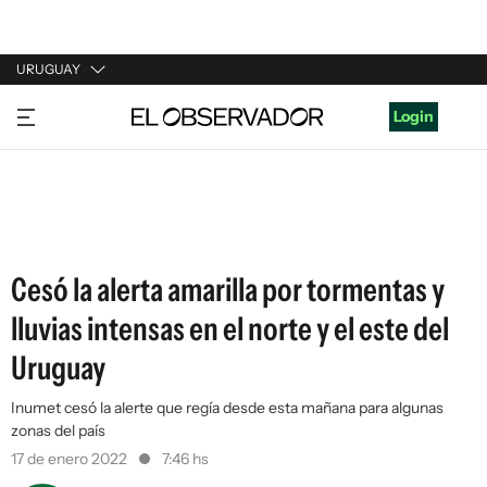
URUGUAY
URUGUAY
Login
ARGENTINA
ESPAÑA
ESTADOS UNIDOS
Cesó la alerta amarilla por tormentas y
lluvias intensas en el norte y el este del
Uruguay
Inumet cesó la alerte que regía desde esta mañana para algunas
zonas del país
17 de enero 2022
7:46 hs