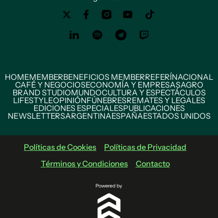
HOME
MEMBER
BENEFICIOS MEMBER
REFERÍ
NACIONAL
CAFÉ Y NEGOCIOS
ECONOMÍA Y EMPRESAS
AGRO
BRAND STUDIO
MUNDO
CULTURA Y ESPECTÁCULOS
LIFESTYLE
OPINIÓN
FÚNEBRES
REMATES Y LEGALES
EDICIONES ESPECIALES
PUBLICACIONES
NEWSLETTERS
ARGENTINA
ESPAÑA
ESTADOS UNIDOS
Políticas de Cookies
Políticas de Privacidad
Términos y Condiciones
Contacto