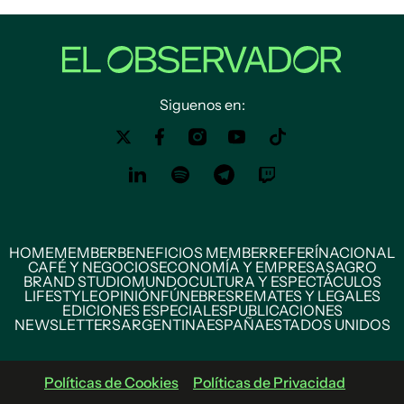
Siguenos en:
HOME
MEMBER
BENEFICIOS MEMBER
REFERÍ
NACIONAL
CAFÉ Y NEGOCIOS
ECONOMÍA Y EMPRESAS
AGRO
BRAND STUDIO
MUNDO
CULTURA Y ESPECTÁCULOS
LIFESTYLE
OPINIÓN
FÚNEBRES
REMATES Y LEGALES
EDICIONES ESPECIALES
PUBLICACIONES
NEWSLETTERS
ARGENTINA
ESPAÑA
ESTADOS UNIDOS
Políticas de Cookies
Políticas de Privacidad