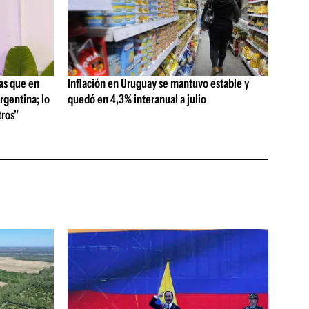
as que en
Inflación en Uruguay se mantuvo estable y
rgentina; lo
quedó en 4,3% interanual a julio
ros"