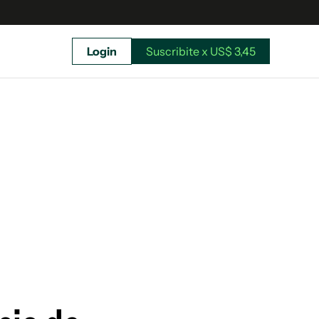
Login
Suscribite x US$ 3,45
uscríbete ahora a El Observador y elegí hasta
donde llegar.
Suscribite x US$ 3,45