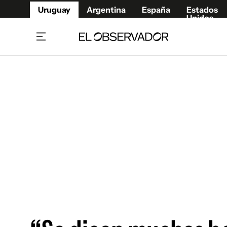
Uruguay
Argentina
España
Estados
Unidos
Home
Juegos 
Referí
Rugby
Fútbol
Básque
Mundial 2026
Tenis
Resultados Deportivos
Runnin
Fútbol internacional
Polidep
Copa Libertadores
Motor