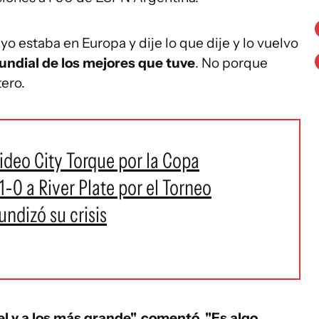
 estaba en Europa y dije lo que dije y lo vuelvo
mundial de los mejores que tuve
. No porque
tero.
ideo City Torque por la Copa
-0 a River Plate por el Torneo
undizó su crisis
el y a los más grande", comentó. "Es algo