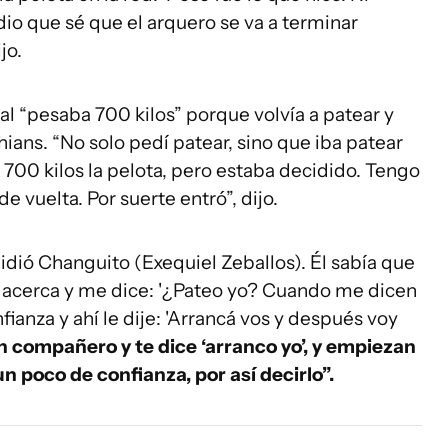
dio que sé que el arquero se va a terminar
jo.
l “pesaba 700 kilos” porque volvía a patear y
ians. “No solo pedí patear, sino que iba patear
700 kilos la pelota, pero estaba decidido. Tengo
e vuelta. Por suerte entró”, dijo.
dió Changuito (Exequiel Zeballos). Él sabía que
e acerca y me dice: '¿Pateo yo? Cuando me dicen
fianza y ahí le dije: 'Arrancá vos y después voy
 compañero y te dice ‘arranco yo’, y empiezan
n poco de confianza, por así decirlo”.