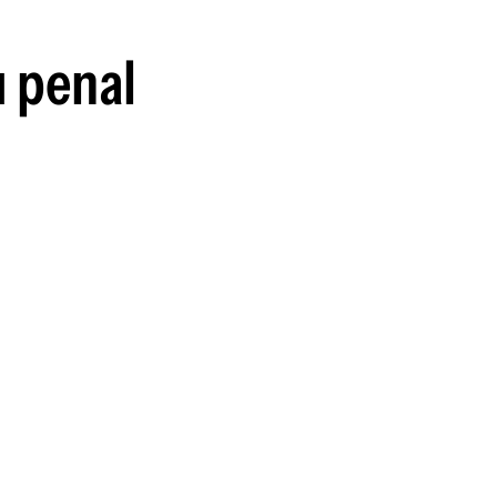
guenos en:
u penal