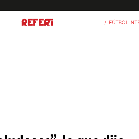
/
FÚTBOL IN
Olímpicos
S
tbol
g
ortivo