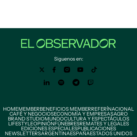
Siguenos en:
HOME
MEMBER
BENEFICIOS MEMBER
REFERÍ
NACIONAL
CAFÉ Y NEGOCIOS
ECONOMÍA Y EMPRESAS
AGRO
BRAND STUDIO
MUNDO
CULTURA Y ESPECTÁCULOS
LIFESTYLE
OPINIÓN
FÚNEBRES
REMATES Y LEGALES
EDICIONES ESPECIALES
PUBLICACIONES
NEWSLETTERS
ARGENTINA
ESPAÑA
ESTADOS UNIDOS