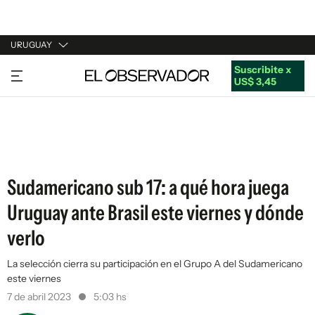
URUGUAY
Suscribite x
URUGUAY
US$ 3,45
ARGENTINA
ESPAÑA
ESTADOS UNIDOS
Sudamericano sub 17: a qué hora juega
Uruguay ante Brasil este viernes y dónde
verlo
La selección cierra su participación en el Grupo A del Sudamericano
este viernes
7 de abril 2023
5:03 hs