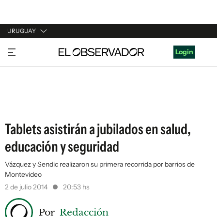
URUGUAY
URUGUAY
Login
ARGENTINA
ESPAÑA
ESTADOS UNIDOS
Tablets asistirán a jubilados en salud,
educación y seguridad
Vázquez y Sendic realizaron su primera recorrida por barrios de
Montevideo
2 de julio 2014
20:53 hs
Por
Redacción