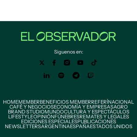
Siguenos en:
HOME
MEMBER
BENEFICIOS MEMBER
REFERÍ
NACIONAL
CAFÉ Y NEGOCIOS
ECONOMÍA Y EMPRESAS
AGRO
BRAND STUDIO
MUNDO
CULTURA Y ESPECTÁCULOS
LIFESTYLE
OPINIÓN
FÚNEBRES
REMATES Y LEGALES
EDICIONES ESPECIALES
PUBLICACIONES
NEWSLETTERS
ARGENTINA
ESPAÑA
ESTADOS UNIDOS