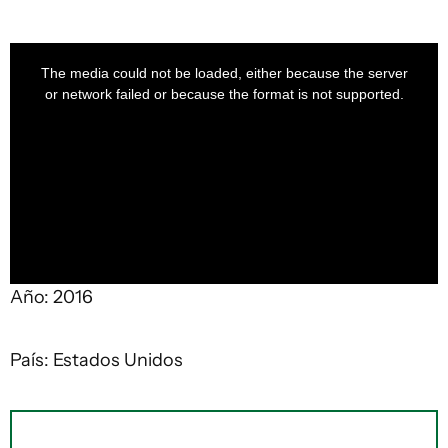
This
is
a
The media could not be loaded, either because the server
modal
window.
or network failed or because the format is not supported.
Año: 2016
País: Estados Unidos