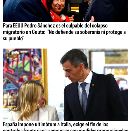
Para EEUU Pedro Sánchez es el culpable del colapso
migratorio en Ceuta: "No defiende su soberanía ni protege a
su pueblo"
España impone ultimátum a Italia, exige el fin de los
controles fronterizos y amenaza con medidas proporcionales