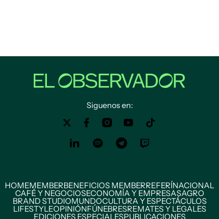
Siguenos en:
HOME
MEMBER
BENEFICIOS MEMBER
REFERÍ
NACIONAL
CAFÉ Y NEGOCIOS
ECONOMÍA Y EMPRESAS
AGRO
BRAND STUDIO
MUNDO
CULTURA Y ESPECTÁCULOS
LIFESTYLE
OPINIÓN
FÚNEBRES
REMATES Y LEGALES
EDICIONES ESPECIALES
PUBLICACIONES