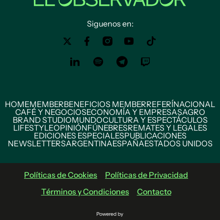
Siguenos en:
HOME
MEMBER
BENEFICIOS MEMBER
REFERÍ
NACIONAL
CAFÉ Y NEGOCIOS
ECONOMÍA Y EMPRESAS
AGRO
BRAND STUDIO
MUNDO
CULTURA Y ESPECTÁCULOS
LIFESTYLE
OPINIÓN
FÚNEBRES
REMATES Y LEGALES
EDICIONES ESPECIALES
PUBLICACIONES
NEWSLETTERS
ARGENTINA
ESPAÑA
ESTADOS UNIDOS
Políticas de Cookies
Políticas de Privacidad
Términos y Condiciones
Contacto