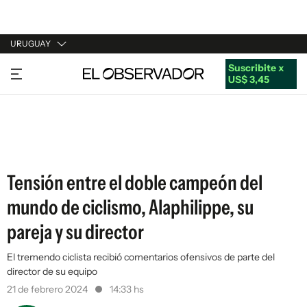
URUGUAY
Suscribite x
URUGUAY
US$ 3,45
ARGENTINA
ESPAÑA
ESTADOS UNIDOS
Tensión entre el doble campeón del
mundo de ciclismo, Alaphilippe, su
pareja y su director
El tremendo ciclista recibió comentarios ofensivos de parte del
director de su equipo
21 de febrero 2024
14:33 hs