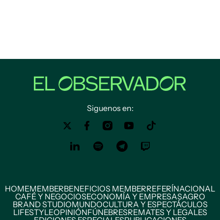
Siguenos en:
HOME
MEMBER
BENEFICIOS MEMBER
REFERÍ
NACIONAL
CAFÉ Y NEGOCIOS
ECONOMÍA Y EMPRESAS
AGRO
BRAND STUDIO
MUNDO
CULTURA Y ESPECTÁCULOS
LIFESTYLE
OPINIÓN
FÚNEBRES
REMATES Y LEGALES
EDICIONES ESPECIALES
PUBLICACIONES