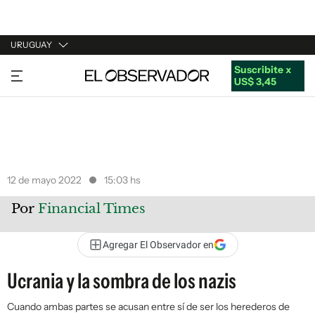
URUGUAY
Suscribite x
URUGUAY
US$ 3,45
ARGENTINA
ESPAÑA
ESTADOS UNIDOS
12 de mayo 2022
15:03 hs
Por
Financial Times
Agregar El Observador en
Ucrania y la sombra de los nazis
Cuando ambas partes se acusan entre sí de ser los herederos de