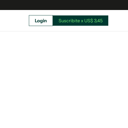
Login
Suscribite x US$ 3,45
uscríbete ahora a El Observador y elegí hasta
donde llegar.
Suscribite x US$ 3,45