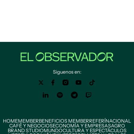
Siguenos en:
HOME
MEMBER
BENEFICIOS MEMBER
REFERÍ
NACIONAL
CAFÉ Y NEGOCIOS
ECONOMÍA Y EMPRESAS
AGRO
BRAND STUDIO
MUNDO
CULTURA Y ESPECTÁCULOS