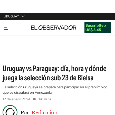
URUGUAY
Suscribite x
URUGUAY
US$ 3,45
ARGENTINA
ESPAÑA
ESTADOS UNIDOS
Uruguay vs Paraguay: día, hora y dónde
juega la selección sub 23 de Bielsa
La selección uruguaya se prepara para participar en el preolímpico
que se disputará en Venezuela
12 de enero 2024
14:34 hs
Por
Redacción