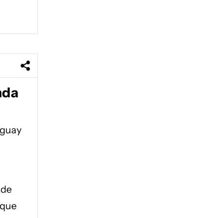
nda
uguay
 de
 que