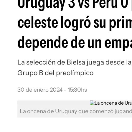
Uruguay 3 vs Perú 0 
celeste logró su pri
depende de un empat
La selección de Bielsa juega desde la 
Grupo B del preolímpico
30 de enero 2024 - 15:30hs
La oncena de Uruguay que comenzó jugand