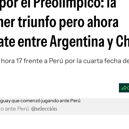
por el Preolímpico: la
Si
mer triunfo pero ahora
e entre Argentina y Ch
hora 17 frente a Perú por la cuarta fecha d
o ante Perú
@selección