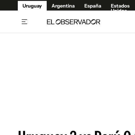
Uruguay
Argentina
España
Estados
Unidos
Home
Juegos 
Referí
Rugby
Fútbol
Básque
Mundial 2026
Tenis
Resultados Deportivos
Runnin
Fútbol internacional
Polidep
Copa Libertadores
Motor