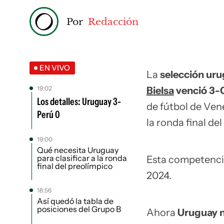
Por
Redacción
EN VIVO
La
selección uru
19:02
Bielsa
venció 3-
Los detalles: Uruguay 3-
de fútbol de Ven
Perú 0
la ronda final del
19:00
Qué necesita Uruguay
para clasificar a la ronda
Esta competencia 
final del preolímpico
2024.
18:56
Así quedó la tabla de
posiciones del Grupo B
Ahora
Uruguay n