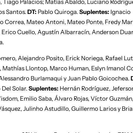
Tiago Palacios; Matías Abaldo, Luciano Rodrígu
os Santos.
DT:
Pablo Quiroga.
Suplentes:
Ignacio
io Correa, Mateo Antoni, Mateo Ponte, Fredy Mar
 Erico Cuello, Agustín Albarracín, Anderson Duar
a.
ero, Alejandro Posito, Erick Noriega, Rafael Lut
, Mathías Llontop, Marco Human, Eslyn Imanol Co
 Alessandro Burlamaqui y Juan Pablo Goicochea.
 Del Solar.
Suplentes:
Hernán Rodríguez, Jeferso
isdom, Emilio Saba, Álvaro Rojas, Víctor Guzmán
ásquez, Julinho Astudillo, Guillermo Larios y Bri