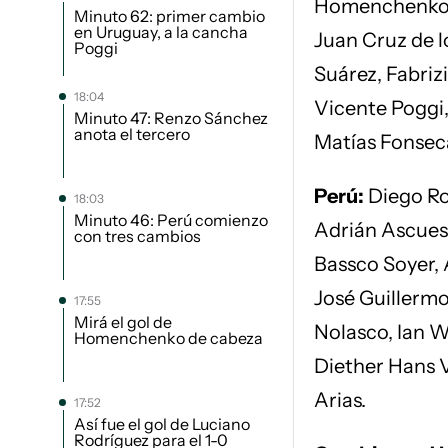
Homenchenko, 
Minuto 62: primer cambio
en Uruguay, a la cancha
Juan Cruz de l
Poggi
Suárez, Fabriz
18:04
Vicente Poggi,
Minuto 47: Renzo Sánchez
anota el tercero
Matías Fonsec
Perú:
Diego Rom
18:03
Minuto 46: Perú comienzo
Adrián Ascues
con tres cambios
Bassco Soyer,
José Guillermo
17:55
Mirá el gol de
Nolasco, Ian W
Homenchenko de cabeza
Diether Hans V
Arias.
17:52
Así fue el gol de Luciano
Rodríguez para el 1-0