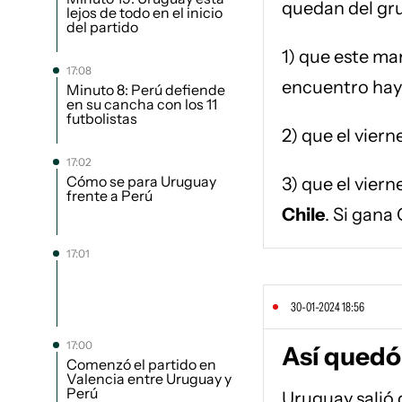
quedan del gr
lejos de todo en el inicio
del partido
1) que este mar
17:08
encuentro hay 
Minuto 8: Perú defiende
en su cancha con los 11
futbolistas
2) que el viern
17:02
Cómo se para Uruguay
3) que el viern
frente a Perú
Chile
. Si gana
17:01
30-01-2024 18:56
17:00
Así quedó 
Comenzó el partido en
Valencia entre Uruguay y
Perú
Uruguay salió d