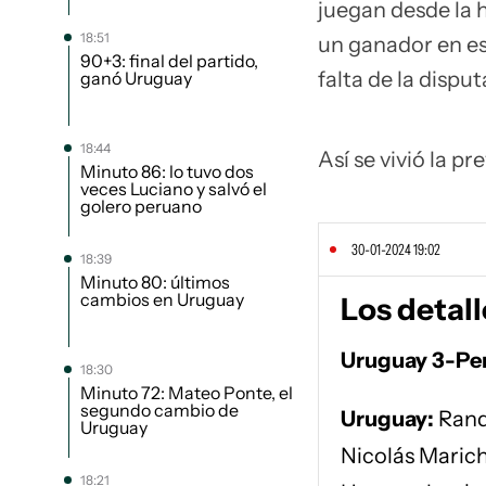
juegan desde la h
18:51
un ganador en es
90+3: final del partido,
falta de la disput
ganó Uruguay
18:44
Así se vivió la pre
Minuto 86: lo tuvo dos
veces Luciano y salvó el
golero peruano
30-01-2024 19:02
18:39
Minuto 80: últimos
cambios en Uruguay
Los detal
Uruguay 3-Pe
18:30
Minuto 72: Mateo Ponte, el
segundo cambio de
Uruguay:
Rand
Uruguay
Nicolás Marich
18:21