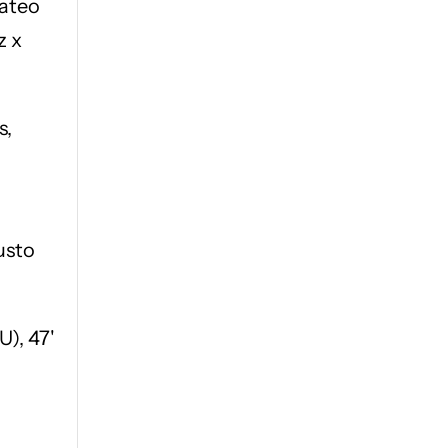
ateo
z x
s,
usto
), 47'