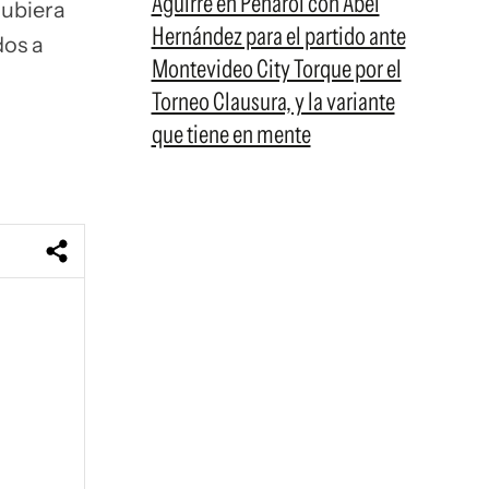
Aguirre en Peñarol con Abel
hubiera
Hernández para el partido ante
dos a
Montevideo City Torque por el
Torneo Clausura, y la variante
que tiene en mente