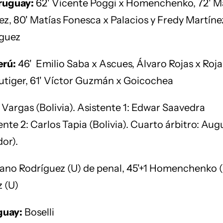
ruguay:
62' Vicente Poggi x Homenchenko, 72' M
z, 80' Matías Fonesca x Palacios y Fredy Martíne
íguez
erú:
46' Emilio Saba x Ascues, Álvaro Rojas x Roja
Lutiger, 61' Víctor Guzmán x Goicochea
Vargas (Bolivia). Asistente 1: Edwar Saavedra
tente 2: Carlos Tapia (Bolivia). Cuarto árbitro: Aug
or).
ano Rodríguez (U) de penal, 45'+1 Homenchenko (U
 (U)
guay:
Boselli