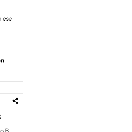
n ese
on
B
o B.