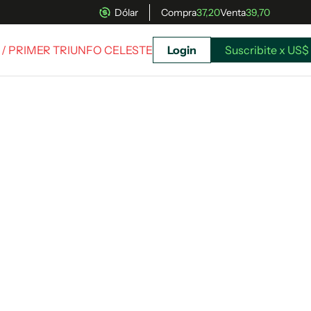
Dólar
Compra
37,20
Venta
39,70
/ PRIMER TRIUNFO CELESTE
Login
Suscribite x US$
uscríbete ahora a El Observador y elegí hasta
donde llegar.
Suscribite x US$ 3,45