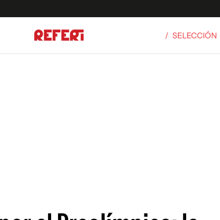
/
SELECCIÓN
Olímpicos
S
tbol
g
ortivo