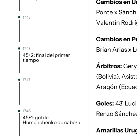
Cambios en U
Ponte x Sánche
17:48
Valentín Rodr
Cambios en P
Brian Arias x 
17:47
45+2: final del primer
tiempo
Árbitros:
Gery 
(Bolivia). Asis
17:47
Aragón (Ecuad
Goles:
43' Luci
17:46
Renzo Sánchez
45+1: gol de
Homenchenko de cabeza
Amarillas Uru