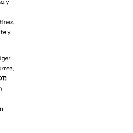
ez y
tínez,
te y
iger,
rrea,
DT:
n
,
an