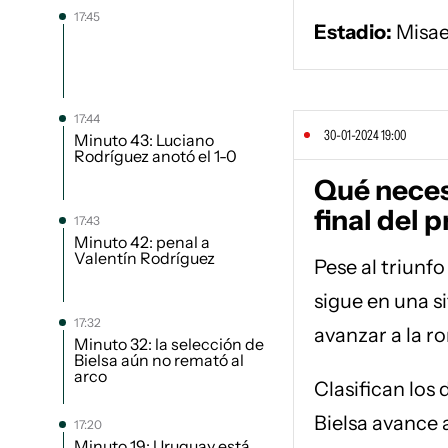
17:45
Estadio:
Misae
17:44
30-01-2024 19:00
Minuto 43: Luciano
Rodríguez anotó el 1-0
Qué necesi
final del 
17:43
Minuto 42: penal a
Valentín Rodríguez
Pese al triunf
sigue en una si
17:32
avanzar a la ro
Minuto 32: la selección de
Bielsa aún no remató al
arco
Clasifican los 
Bielsa avance a
17:20
Minuto 19: Uruguay está