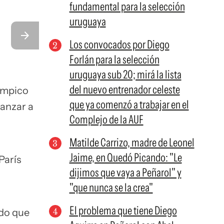
fundamental para la selección
uruguaya
Los convocados por Diego
Forlán para la selección
uruguaya sub 20; mirá la lista
del nuevo entrenador celeste
límpico
que ya comenzó a trabajar en el
anzar a
Complejo de la AUF
Matilde Carrizo, madre de Leonel
Jaime, en Quedó Picando: "Le
París
dijimos que vaya a Peñarol" y
"que nunca se la crea"
El problema que tiene Diego
ido que