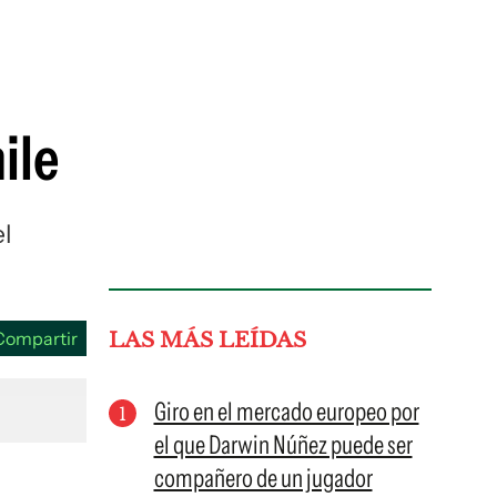
guenos en:
ile
el
Compartir
LAS MÁS LEÍDAS
Giro en el mercado europeo por
el que Darwin Núñez puede ser
compañero de un jugador