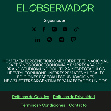
Siguenos en:
HOME
MEMBER
BENEFICIOS MEMBER
REFERÍ
NACIONAL
CAFÉ Y NEGOCIOS
ECONOMÍA Y EMPRESAS
AGRO
BRAND STUDIO
MUNDO
CULTURA Y ESPECTÁCULOS
LIFESTYLE
OPINIÓN
FÚNEBRES
REMATES Y LEGALES
EDICIONES ESPECIALES
PUBLICACIONES
NEWSLETTERS
ARGENTINA
ESPAÑA
ESTADOS UNIDOS
Políticas de Cookies
Políticas de Privacidad
Términos y Condiciones
Contacto