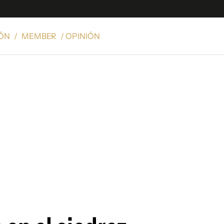
IÓN
/
MEMBER
/ OPINIÓN
e
S
n
es
Siguenos en:
 y Legales
es especiales
ciones
ters
ina
 Unidos