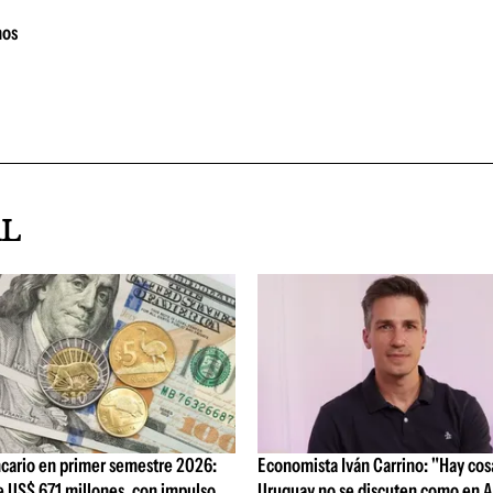
nos
AL
cario en primer semestre 2026:
Economista Iván Carrino: "Hay cos
e US$ 671 millones, con impulso
Uruguay no se discuten como en A