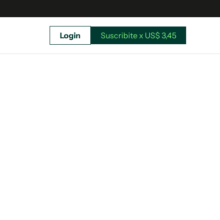
Login
Suscribite x US$ 3,45
uscríbete ahora a El Observador y elegí hasta
donde llegar.
Suscribite x US$ 3,45