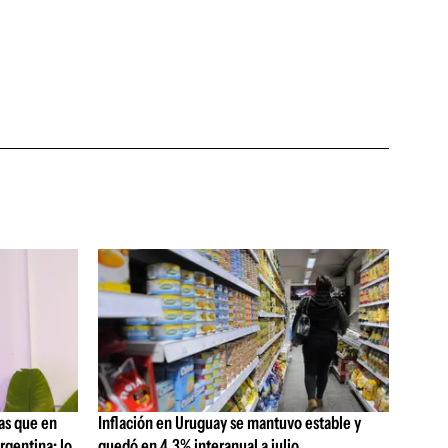
as que en
Inflación en Uruguay se mantuvo estable y
rgentina; lo
quedó en 4,3% interanual a julio