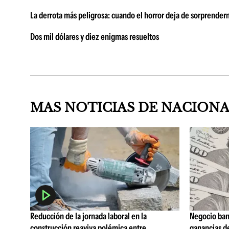
La derrota más peligrosa: cuando el horror deja de sorprender
Dos mil dólares y diez enigmas resueltos
MAS NOTICIAS DE NACION
Reducción de la jornada laboral en la
Negocio ban
construcción reaviva polémica entre
ganancias d