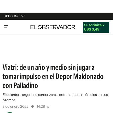
URUGUAY
Suscribite x
URUGUAY
US$ 3,45
ARGENTINA
ESPAÑA
ESTADOS UNIDOS
Viatri: de un año y medio sin jugar a
tomar impulso en el Depor Maldonado
con Palladino
El delantero argentino comenzará a entrenar este miércoles en Los
Aromos
3 de enero 2022
14:28 hs