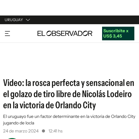
URUGUAY
Suscribite x
URUGUAY
US$ 3,45
ARGENTINA
ESPAÑA
ESTADOS UNIDOS
Video: la rosca perfecta y sensacional en
el golazo de tiro libre de Nicolás Lodeiro
en la victoria de Orlando City
El uruguayo fue un factor determinante en la victoria de Orlando City
jugando de locla
24 de marzo 2024
12:41 hs