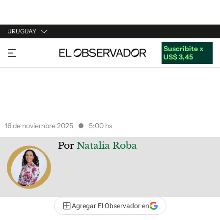
URUGUAY
Suscribite x
URUGUAY
US$ 3,45
ARGENTINA
ESPAÑA
ESTADOS UNIDOS
16 de noviembre 2025
5:00 hs
Por
Natalia Roba
Agregar El Observador en