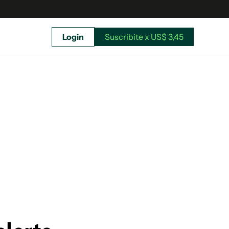
Login
Suscribite x US$ 3,45
uscríbete ahora a El Observador y elegí hasta
donde llegar.
Suscribite x US$ 3,45