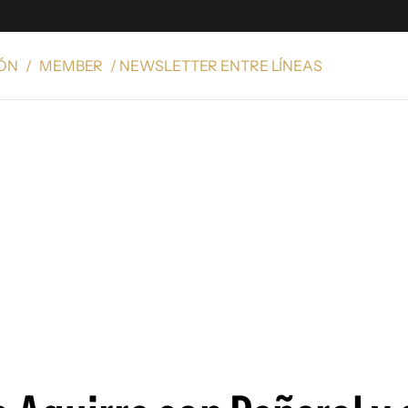
IÓN
/
MEMBER
/ NEWSLETTER ENTRE LÍNEAS
e
S
n
es
Siguenos en:
 y Legales
es especiales
ciones
ters
ina
 Unidos