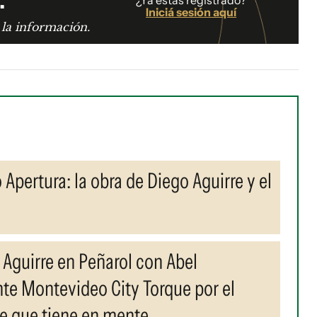
Iniciá sesión aquí
 la información.
pertura: la obra de Diego Aguirre y el
 Aguirre en Peñarol con Abel
nte Montevideo City Torque por el
te que tiene en mente