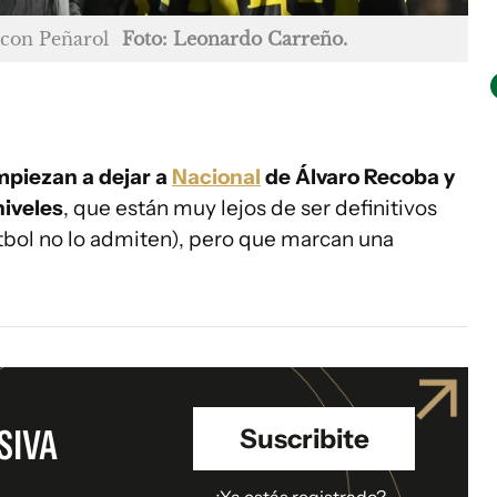
 con Peñarol
Foto: Leonardo Carreño.
piezan a dejar a
Nacional
de Álvaro Recoba y
niveles
, que están muy lejos de ser definitivos
útbol no lo admiten), pero que marcan una
SIVA
Suscribite
.
¿Ya estás registrado?