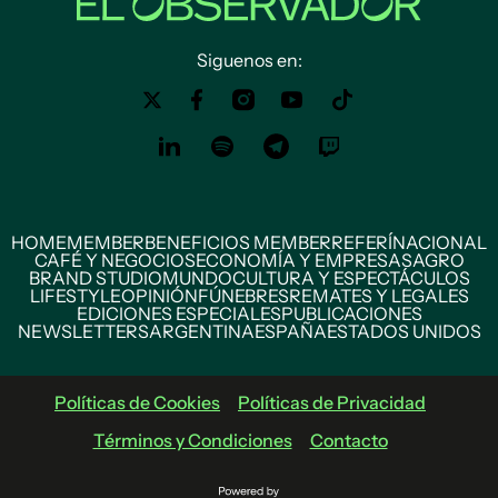
Siguenos en:
HOME
MEMBER
BENEFICIOS MEMBER
REFERÍ
NACIONAL
CAFÉ Y NEGOCIOS
ECONOMÍA Y EMPRESAS
AGRO
BRAND STUDIO
MUNDO
CULTURA Y ESPECTÁCULOS
LIFESTYLE
OPINIÓN
FÚNEBRES
REMATES Y LEGALES
EDICIONES ESPECIALES
PUBLICACIONES
NEWSLETTERS
ARGENTINA
ESPAÑA
ESTADOS UNIDOS
Políticas de Cookies
Políticas de Privacidad
Términos y Condiciones
Contacto