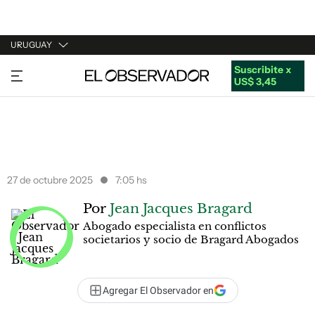
URUGUAY
Suscribite x
URUGUAY
US$ 3,45
ARGENTINA
ESPAÑA
ESTADOS UNIDOS
27 de octubre 2025
7:05 hs
Por
Jean Jacques Bragard
Abogado especialista en conflictos
societarios y socio de Bragard Abogados
Agregar El Observador en