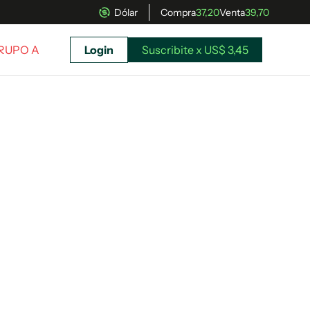
Dólar
Compra
37,20
Venta
39,70
GRUPO A
Login
Suscribite x US$ 3,45
uscríbete ahora a El Observador y elegí hasta
donde llegar.
Suscribite x US$ 3,45