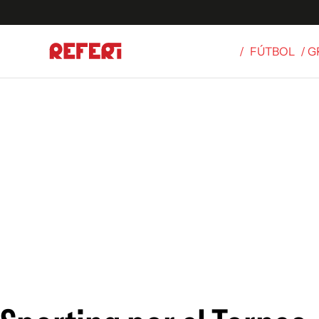
/
FÚTBOL
/ 
Olímpicos
S
tbol
g
ortivo