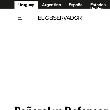
Uruguay
Argentina
España
Estados
Unidos
Home
Juegos 
Referí
Rugby
Fútbol
Básque
Mundial 2026
Tenis
Resultados Deportivos
Runnin
Fútbol internacional
Polidep
Copa Libertadores
Motor