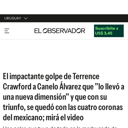
URUGUAY
Suscribite x
URUGUAY
US$ 3,45
ARGENTINA
ESPAÑA
ESTADOS UNIDOS
El impactante golpe de Terrence
Crawford a Canelo Álvarez que "lo llevó a
una nueva dimensión" y que con su
triunfo, se quedó con las cuatro coronas
del mexicano; mirá el video