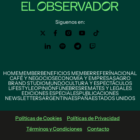
Siguenos en:
HOME
MEMBER
BENEFICIOS MEMBER
REFERÍ
NACIONAL
CAFÉ Y NEGOCIOS
ECONOMÍA Y EMPRESAS
AGRO
BRAND STUDIO
MUNDO
CULTURA Y ESPECTÁCULOS
LIFESTYLE
OPINIÓN
FÚNEBRES
REMATES Y LEGALES
EDICIONES ESPECIALES
PUBLICACIONES
NEWSLETTERS
ARGENTINA
ESPAÑA
ESTADOS UNIDOS
Políticas de Cookies
Políticas de Privacidad
Términos y Condiciones
Contacto