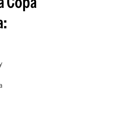
la Copa
guenos en:
a:
y
a