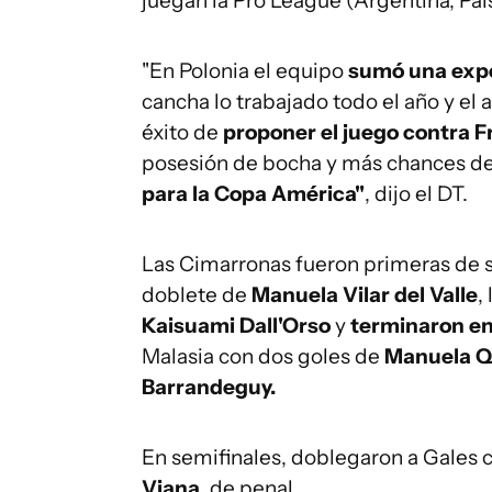
juegan la Pro League (Argentina, Paíse
"En Polonia el equipo
sumó una expe
cancha lo trabajado todo el año y el
éxito de
proponer el juego contra F
posesión de bocha y más chances de
para la Copa América"
, dijo el DT.
Las Cimarronas fueron primeras de s
doblete de
Manuela Vilar del Valle
,
Kaisuami Dall'Orso
y
terminaron en
Malasia con dos goles de
Manuela Qu
Barrandeguy.
En semifinales, doblegaron a Gales 
Viana
, de penal.