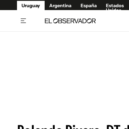
Uruguay
Argentina
España
Estados
Unidos
Home
Juegos 
Referí
Rugby
Fútbol
Básque
Mundial 2026
Tenis
Resultados Deportivos
Runnin
Fútbol internacional
Polidep
Copa Libertadores
Motor