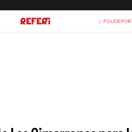
/
POLIDEPOR
Olímpicos
S
tbol
g
ortivo