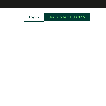
Login
Suscribite x US$ 3,45
uscríbete ahora a El Observador y elegí hasta
donde llegar.
Suscribite x US$ 3,45