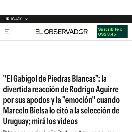
URUGUAY
Suscribite x
URUGUAY
US$ 3,45
ARGENTINA
ESPAÑA
ESTADOS UNIDOS
"El Gabigol de Piedras Blancas": la
divertida reacción de Rodrigo Aguirre
por sus apodos y la "emoción" cuando
Marcelo Bielsa lo citó a la selección de
Uruguay; mirá los videos