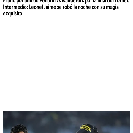
El uno por uno de Peñarol vs Wanderers por la final del Torneo
Intermedio: Leonel Jaime se robó la noche con su magia
exquisita