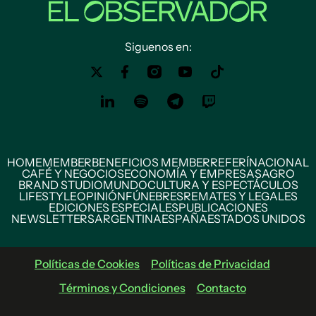
Siguenos en:
HOME
MEMBER
BENEFICIOS MEMBER
REFERÍ
NACIONAL
CAFÉ Y NEGOCIOS
ECONOMÍA Y EMPRESAS
AGRO
BRAND STUDIO
MUNDO
CULTURA Y ESPECTÁCULOS
LIFESTYLE
OPINIÓN
FÚNEBRES
REMATES Y LEGALES
EDICIONES ESPECIALES
PUBLICACIONES
NEWSLETTERS
ARGENTINA
ESPAÑA
ESTADOS UNIDOS
Políticas de Cookies
Políticas de Privacidad
Términos y Condiciones
Contacto