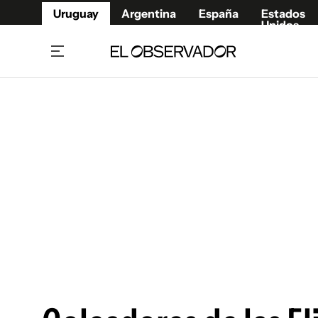
Uruguay
Argentina
España
Estados
Unidos
Home
Juegos 
Referí
Rugby
Fútbol
Básque
Mundial 2026
Tenis
Resultados Deportivos
Runnin
Fútbol internacional
Polidep
Copa Libertadores
Motor