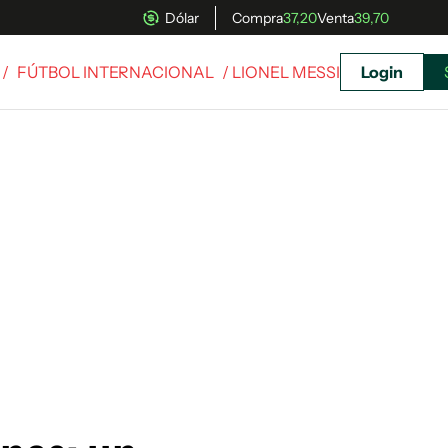
Dólar
Compra
37,20
Venta
39,70
/
FÚTBOL INTERNACIONAL
/ LIONEL MESSI
Login
uscríbete ahora a El Observador y elegí hasta
donde llegar.
Suscribite x US$ 3,45