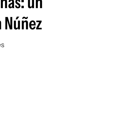
nas: un
guenos en:
n Núñez
es