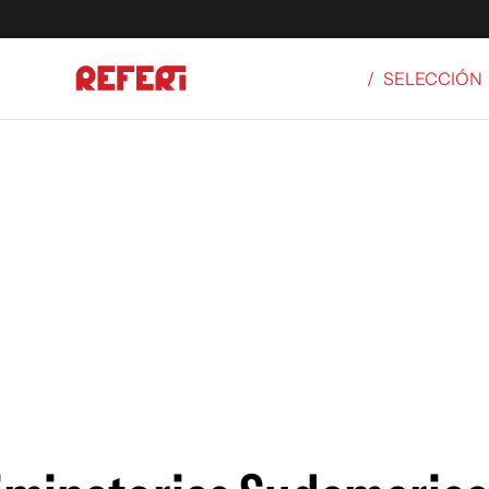
/
SELECCIÓN
Olímpicos
S
tbol
g
ortivo