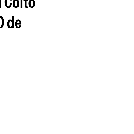
n Coito
guenos en:
0 de