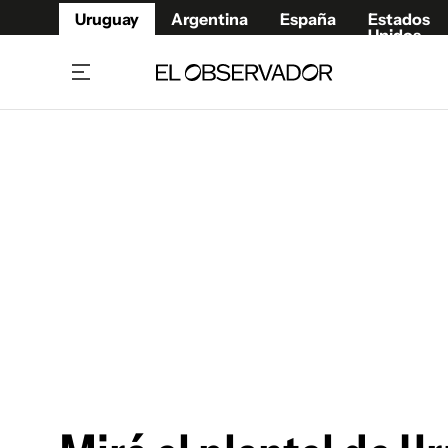
Uruguay
Argentina
España
Estados
Unidos
Home
Juegos 
Referí
Rugby
Fútbol
Básque
Mundial 2026
Tenis
Resultados Deportivos
Runnin
Fútbol internacional
Polidep
Copa Libertadores
Motor