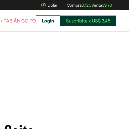
Dólar
Compra
37,20
Venta
39,70
/ FABIÁN COITO
Login
Suscribite x US$ 3,45
uscríbete ahora a El Observador y elegí hasta
donde llegar.
Suscribite x US$ 3,45