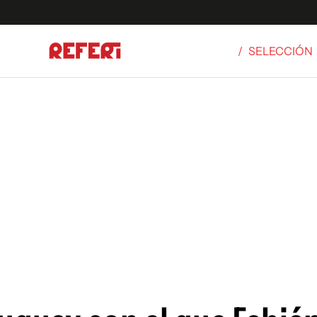
/
SELECCIÓN
Olímpicos
S
tbol
g
ortivo