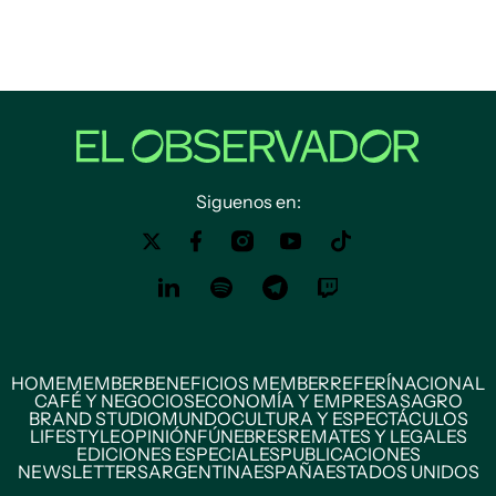
Siguenos en:
HOME
MEMBER
BENEFICIOS MEMBER
REFERÍ
NACIONAL
CAFÉ Y NEGOCIOS
ECONOMÍA Y EMPRESAS
AGRO
BRAND STUDIO
MUNDO
CULTURA Y ESPECTÁCULOS
LIFESTYLE
OPINIÓN
FÚNEBRES
REMATES Y LEGALES
EDICIONES ESPECIALES
PUBLICACIONES
NEWSLETTERS
ARGENTINA
ESPAÑA
ESTADOS UNIDOS