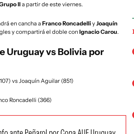
Grupo II
a partir de este viernes.
drá en cancha a
Franco Roncadelli
y
Joaquín
gles y compartirá el doble con
Ignacio Carou
.
e Uruguay vs Bolivia por
107) vs Joaquín Aguilar (851)
anco Roncadelli (366)
iunfo ante Peñarol por Copa AUF Uruguay