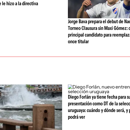
le hizo a la directiva
Jorge Bava prepara el debut de Nac
Torneo Clausura sin Maxi Gómez: q
principal candidato para reemplaza
once titular
Diego Forlán ya tiene fecha para s
presentación como DT de la selec
uruguaya: cuándo y dónde será, y 
podrá ver