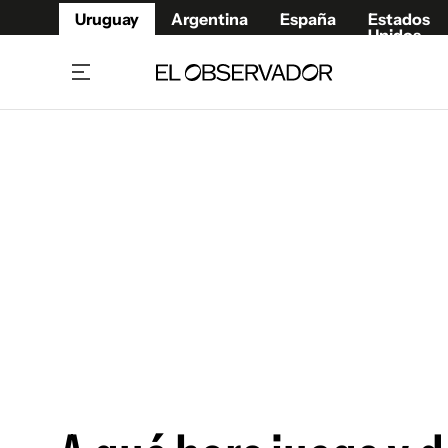
Uruguay
Argentina
España
Estados
Unidos
Home
Juegos 
Referí
Rugby
Fútbol
Básque
Mundial 2026
Tenis
Resultados Deportivos
Runnin
Fútbol internacional
Polidep
Copa Libertadores
Motor