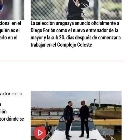
ional en el
La selección uruguaya anunció oficialmente a
uién es el
Diego Forlán como el nuevo entrenador de la
rlo en el
mayor y la sub 20, días después de comenzar a
trabajar en el Complejo Celeste
u
ción
por dónde se