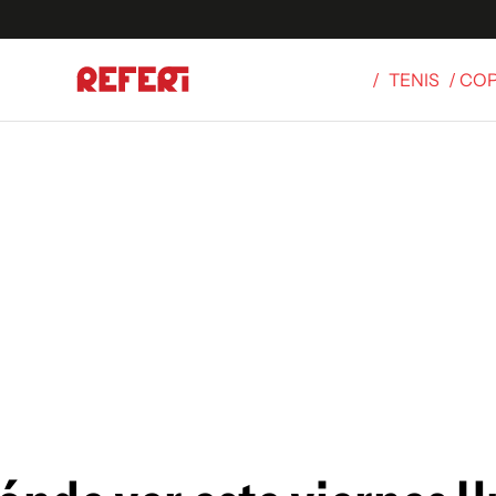
/
TENIS
/ CO
Olímpicos
S
tbol
g
ortivo