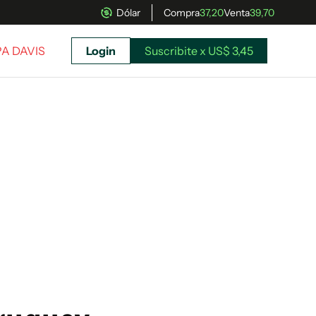
Dólar
Compra
37,20
Venta
39,70
PA DAVIS
Login
Suscribite x US$ 3,45
uscríbete ahora a El Observador y elegí hasta
donde llegar.
Suscribite x US$ 3,45