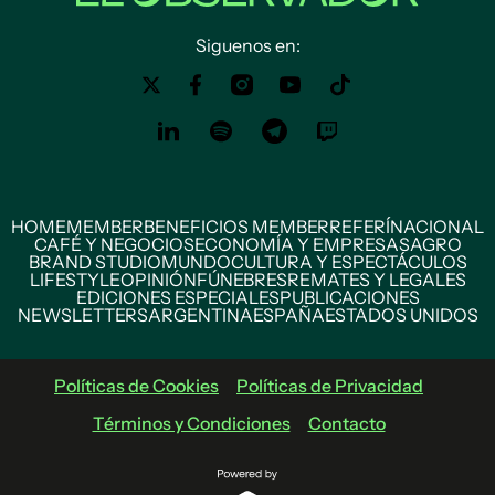
Siguenos en:
HOME
MEMBER
BENEFICIOS MEMBER
REFERÍ
NACIONAL
CAFÉ Y NEGOCIOS
ECONOMÍA Y EMPRESAS
AGRO
BRAND STUDIO
MUNDO
CULTURA Y ESPECTÁCULOS
LIFESTYLE
OPINIÓN
FÚNEBRES
REMATES Y LEGALES
EDICIONES ESPECIALES
PUBLICACIONES
NEWSLETTERS
ARGENTINA
ESPAÑA
ESTADOS UNIDOS
Políticas de Cookies
Políticas de Privacidad
Términos y Condiciones
Contacto