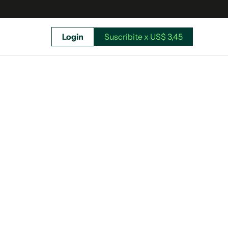
Login
Suscribite x US$ 3,45
uscríbete ahora a El Observador y elegí hasta
donde llegar.
Suscribite x US$ 3,45