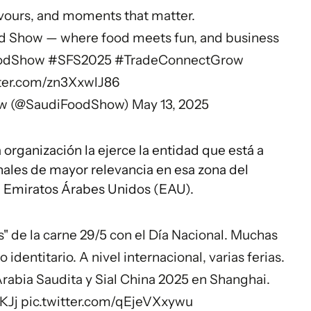
avours, and moments that matter.
ood Show — where food meets fun, and business
odShow
#SFS2025
#TradeConnectGrow
tter.com/zn3XxwlJ86
ow (@SaudiFoodShow)
May 13, 2025
a organización la ejerce la entidad que está a
onales de mayor relevancia en esa zona del
n Emiratos Árabes Unidos (EAU).
" de la carne 29/5 con el Día Nacional. Muchas
identitario. A nivel internacional, varias ferias.
rabia Saudita y Sial China 2025 en Shanghai.
KJj
pic.twitter.com/qEjeVXxywu