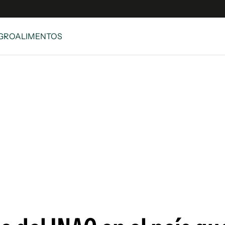
AGROALIMENTOS
e
S
n
es
Siguenos en:
 y Legales
es especiales
ciones
ters
ina
 Unidos