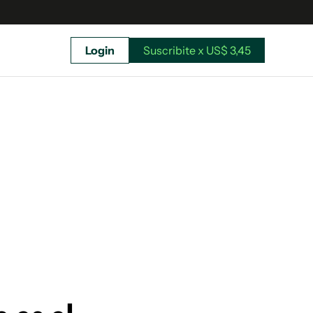
Login
Suscribite x US$ 3,45
uscríbete ahora a El Observador y elegí hasta
donde llegar.
Suscribite x US$ 3,45