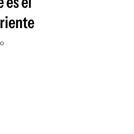
 es el
riente
do