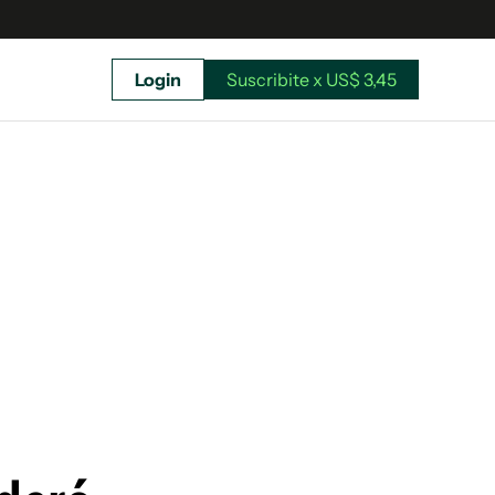
Login
Suscribite x US$ 3,45
uscríbete ahora a El Observador y elegí hasta
donde llegar.
Suscribite x US$ 3,45