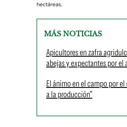
hectáreas.
MÁS NOTICIAS
Apicultores en zafra agridu
abejas y expectantes por el
El ánimo en el campo por el n
a la producción"