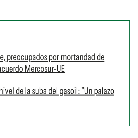
lce, preocupados por mortandad de
 acuerdo Mercosur-UE
ivel de la suba del gasoil: "Un palazo