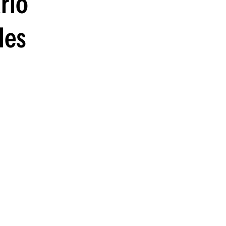
rio
les