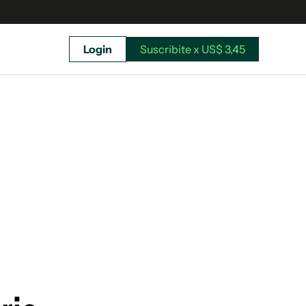
Login
Suscribite x US$ 3,45
uscríbete ahora a El Observador y elegí hasta
donde llegar.
Suscribite x US$ 3,45