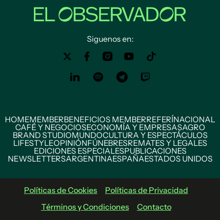
Siguenos en:
HOME
MEMBER
BENEFICIOS MEMBER
REFERÍ
NACIONAL
CAFÉ Y NEGOCIOS
ECONOMÍA Y EMPRESAS
AGRO
BRAND STUDIO
MUNDO
CULTURA Y ESPECTÁCULOS
LIFESTYLE
OPINIÓN
FÚNEBRES
REMATES Y LEGALES
EDICIONES ESPECIALES
PUBLICACIONES
NEWSLETTERS
ARGENTINA
ESPAÑA
ESTADOS UNIDOS
Políticas de Cookies
Políticas de Privacidad
Términos y Condiciones
Contacto