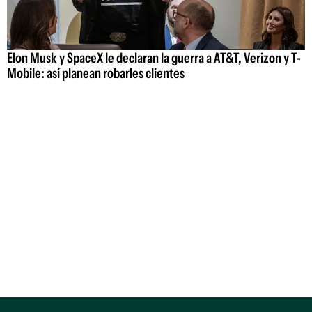
Elon Musk y SpaceX le declaran la guerra a AT&T, Verizon y T-
Mobile: así planean robarles clientes