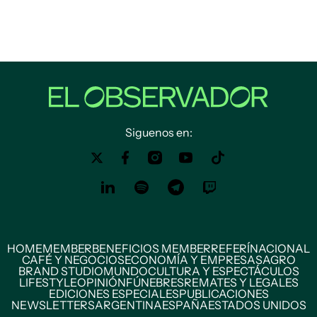
Siguenos en:
HOME
MEMBER
BENEFICIOS MEMBER
REFERÍ
NACIONAL
CAFÉ Y NEGOCIOS
ECONOMÍA Y EMPRESAS
AGRO
BRAND STUDIO
MUNDO
CULTURA Y ESPECTÁCULOS
LIFESTYLE
OPINIÓN
FÚNEBRES
REMATES Y LEGALES
EDICIONES ESPECIALES
PUBLICACIONES
NEWSLETTERS
ARGENTINA
ESPAÑA
ESTADOS UNIDOS