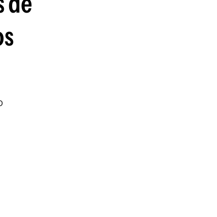
s de
os
o