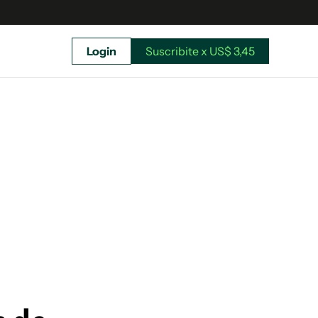
Login
Suscribite x US$ 3,45
uscríbete ahora a El Observador y elegí hasta
donde llegar.
Suscribite x US$ 3,45