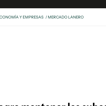
CONOMÍA Y EMPRESAS
/ MERCADO LANERO
e
S
n
es
Siguenos en:
 y Legales
es especiales
ciones
ters
ina
 Unidos