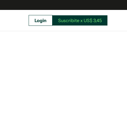
Login
Suscribite x US$ 3,45
uscríbete ahora a El Observador y elegí hasta
donde llegar.
Suscribite x US$ 3,45