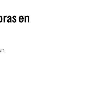
oras en
on