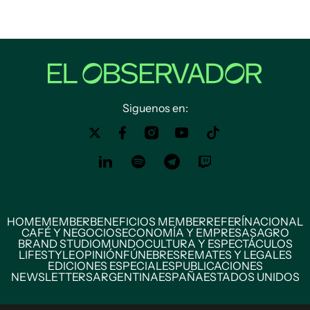
Siguenos en:
HOME
MEMBER
BENEFICIOS MEMBER
REFERÍ
NACIONAL
CAFÉ Y NEGOCIOS
ECONOMÍA Y EMPRESAS
AGRO
BRAND STUDIO
MUNDO
CULTURA Y ESPECTÁCULOS
LIFESTYLE
OPINIÓN
FÚNEBRES
REMATES Y LEGALES
EDICIONES ESPECIALES
PUBLICACIONES
NEWSLETTERS
ARGENTINA
ESPAÑA
ESTADOS UNIDOS